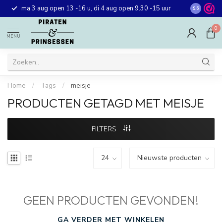
Gratis ver
ma 3 aug open 13 -16 u, di 4 aug open 9.30 -15 uur
9.6
winkel in 
0
MENU
Home
/
Tags
/
meisje
PRODUCTEN GETAGD MET MEISJE
FILTERS
GEEN PRODUCTEN GEVONDEN!
GA VERDER MET WINKELEN