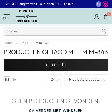
Gratis ver
Di 11 aug tm zat 15 aug open 9.30 -17 uur
9.6
winkel in 
0
MENU
Home
/
Tags
/
mim-843
PRODUCTEN GETAGD MET MIM-843
FILTERS
GEEN PRODUCTEN GEVONDEN!
GA VERDER MET WINKELEN