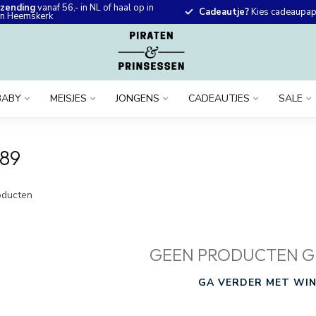
rzending
vanaf 56,- in NL of haal op in
Cadeautje?
Kies cadeaupapi
 in Heemskerk
BABY
MEISJES
JONGENS
CADEAUTJES
SALE
89
ducten
GEEN PRODUCTEN G
GA VERDER MET WIN