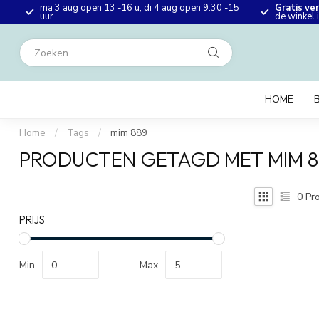
ma 3 aug open 13 -16 u, di 4 aug open 9.30 -15
Gratis ve
en
uur
de winkel
HOME
Home
/
Tags
/
mim 889
PRODUCTEN GETAGD MET MIM 8
0
Pro
PRIJS
Min
Max