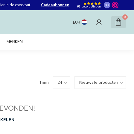
er in de checkout
Cadeaubonnen
9.6
61
beoordelingen
0
EUR
MERKEN
Toon:
EVONDEN!
KELEN