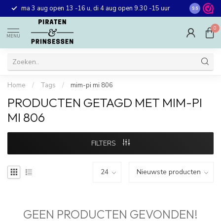
Gratis ver
ma 3 aug open 13 -16 u, di 4 aug open 9.30 -15 uur
9.6
winkel in 
0
MENU
Home
/
Tags
/
mim-pi mi 806
PRODUCTEN GETAGD MET MIM-PI
MI 806
FILTERS
GEEN PRODUCTEN GEVONDEN!