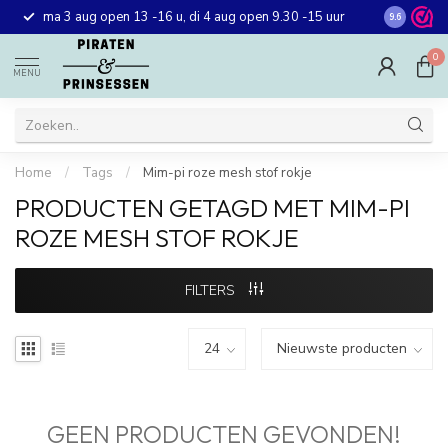
Gratis ver
ma 3 aug open 13 -16 u, di 4 aug open 9.30 -15 uur
9.6
winkel in 
0
MENU
Home
/
Tags
/
Mim-pi roze mesh stof rokje
PRODUCTEN GETAGD MET MIM-PI
ROZE MESH STOF ROKJE
FILTERS
GEEN PRODUCTEN GEVONDEN!