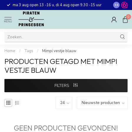
Gratis ver
ma 3 aug open 13 -16 u, di 4 aug open 9.30 -15 uur
9.6
winkel in 
0
MENU
Home
/
Tags
/
Mimpi vestje blauw
PRODUCTEN GETAGD MET MIMPI
VESTJE BLAUW
FILTERS
GEEN PRODUCTEN GEVONDEN!