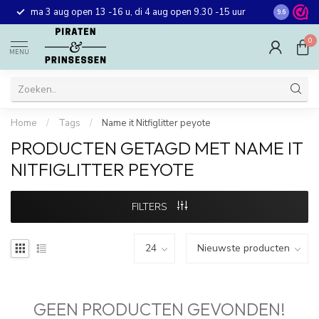
Gratis ver
ma 3 aug open 13 -16 u, di 4 aug open 9.30 -15 uur
9.6
winkel in 
0
MENU
Home
/
Tags
/
Name it Nitfiglitter peyote
PRODUCTEN GETAGD MET NAME IT
NITFIGLITTER PEYOTE
FILTERS
GEEN PRODUCTEN GEVONDEN!