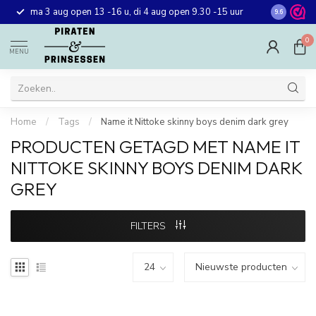
Gratis ver
ma 3 aug open 13 -16 u, di 4 aug open 9.30 -15 uur
9.6
winkel in 
0
MENU
Home
/
Tags
/
Name it Nittoke skinny boys denim dark grey
PRODUCTEN GETAGD MET NAME IT
NITTOKE SKINNY BOYS DENIM DARK
GREY
FILTERS