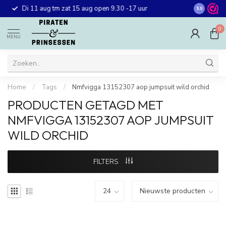
Gratis ver
Di 11 aug tm zat 15 aug open 9.30 -17 uur
9.6
winkel in 
0
MENU
Home
/
Tags
/
Nmfvigga 13152307 aop jumpsuit wild orchid
PRODUCTEN GETAGD MET
NMFVIGGA 13152307 AOP JUMPSUIT
WILD ORCHID
FILTERS