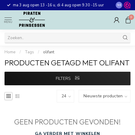
Gratis ver
ma 3 aug open 13 -16 u, di 4 aug open 9.30 -15 uur
9.6
winkel in 
0
MENU
Home
/
Tags
/
olifant
PRODUCTEN GETAGD MET OLIFANT
FILTERS
GEEN PRODUCTEN GEVONDEN!
GA VERDER MET WINKELEN