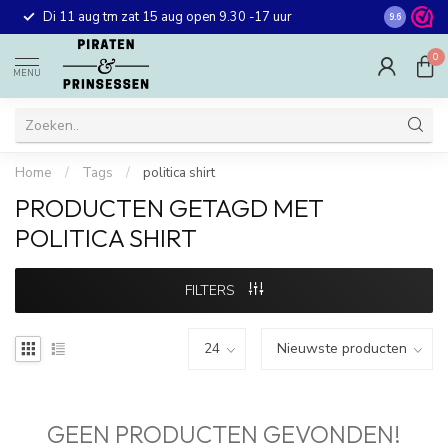
Gratis ver
Di 11 aug tm zat 15 aug open 9.30 -17 uur
9.6
winkel in 
0
MENU
Home
/
Tags
/
politica shirt
PRODUCTEN GETAGD MET
POLITICA SHIRT
FILTERS
GEEN PRODUCTEN GEVONDEN!