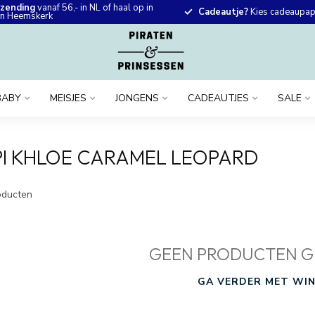
rzending
vanaf 56,- in NL of haal op in
Cadeautje?
Kies cadeaupapi
 in Heemskerk
BABY
MEISJES
JONGENS
CADEAUTJES
SALE
I KHLOE CARAMEL LEOPARD
ducten
GEEN PRODUCTEN G
GA VERDER MET WIN