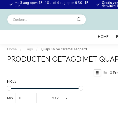
ma 3 aug open 13 -16 u, di 4 aug open 9.30 -15
Gratis ve
en
uur
de winkel
HOME
Home
/
Tags
/
Quapi Khloe caramel leopard
PRODUCTEN GETAGD MET QUAP
0
Pro
PRIJS
Min
Max