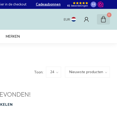
er in de checkout
Cadeaubonnen
9.6
61
beoordelingen
0
EUR
MERKEN
Toon:
EVONDEN!
KELEN