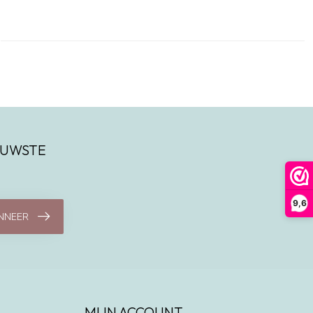
IEUWSTE
9,6
NNEER
MIJN ACCOUNT