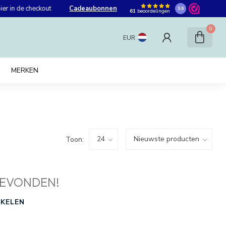
er in de checkout
Cadeaubonnen
9.6
61
beoordelingen
0
EUR
MERKEN
Toon:
EVONDEN!
KELEN