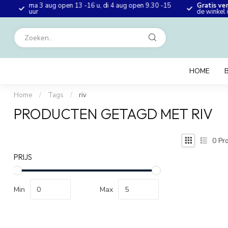
ma 3 aug open 13 -16 u, di 4 aug open 9.30 -15
Gratis ve
en
uur
de winkel
HOME
Home
/
Tags
/
riv
PRODUCTEN GETAGD MET RIV
0
Pro
PRIJS
Min
Max