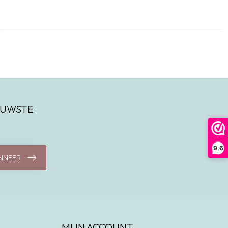
IEUWSTE
9,6
NNEER
MIJN ACCOUNT