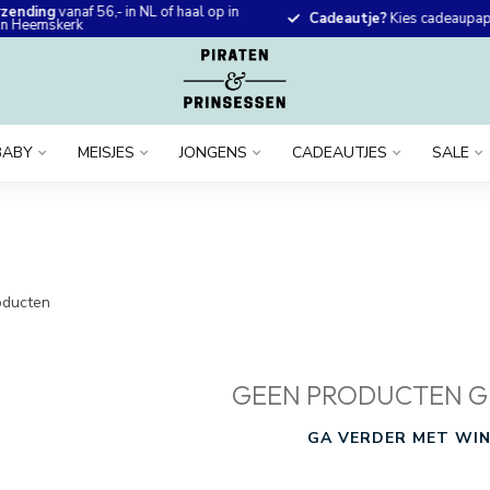
rzending
vanaf 56,- in NL of haal op in
Cadeautje?
Kies cadeaupapi
 in Heemskerk
BABY
MEISJES
JONGENS
CADEAUTJES
SALE
ducten
GEEN PRODUCTEN G
GA VERDER MET WIN