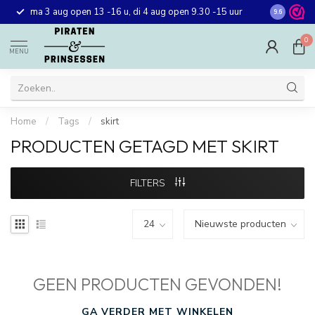
Gratis ver
ma 3 aug open 13 -16 u, di 4 aug open 9.30 -15 uur
9.6
winkel in 
0
MENU
Home
/
Tags
/
skirt
PRODUCTEN GETAGD MET SKIRT
FILTERS
GEEN PRODUCTEN GEVONDEN!
GA VERDER MET WINKELEN