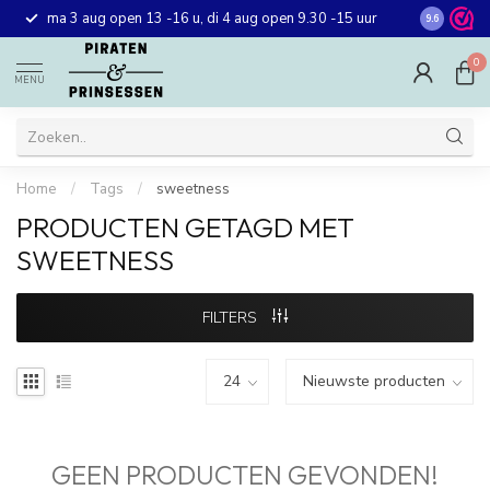
Gratis ver
ma 3 aug open 13 -16 u, di 4 aug open 9.30 -15 uur
9.6
winkel in 
0
MENU
Home
/
Tags
/
sweetness
PRODUCTEN GETAGD MET
SWEETNESS
FILTERS
GEEN PRODUCTEN GEVONDEN!