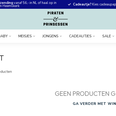
rzending
vanaf 56,- in NL of haal op in
Cadeautje?
Kies cadeaupapi
 in Heemskerk
BABY
MEISJES
JONGENS
CADEAUTJES
SALE
T
ducten
GEEN PRODUCTEN G
GA VERDER MET WIN