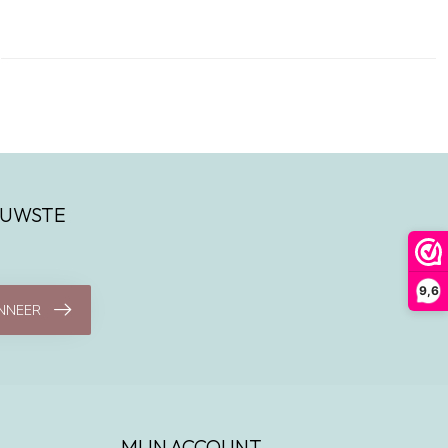
IEUWSTE
9,6
NNEER
MIJN ACCOUNT