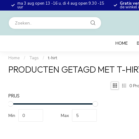
ma 3 aug open 13 -16 u, di 4 aug open 9.30 -15
Gratis ve
en
uur
de winkel
HOME
Home
/
Tags
/
t-hirt
PRODUCTEN GETAGD MET T-HIR
0
Pro
PRIJS
Min
Max