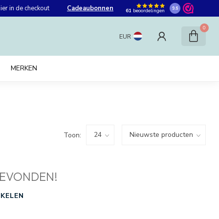
er in de checkout
Cadeaubonnen
9.6
61
beoordelingen
0
EUR
MERKEN
Toon:
EVONDEN!
KELEN