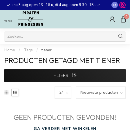
Gratis ver
ma 3 aug open 13 -16 u, di 4 aug open 9.30 -15 uur
9.6
winkel in 
0
MENU
Home
/
Tags
/
tiener
PRODUCTEN GETAGD MET TIENER
FILTERS
GEEN PRODUCTEN GEVONDEN!
GA VERDER MET WINKELEN