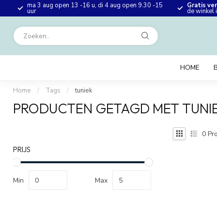
ma 3 aug open 13 -16 u, di 4 aug open 9.30 -15
Gratis ve
en
uur
de winkel
HOME
Home
/
Tags
/
tuniek
PRODUCTEN GETAGD MET TUNI
0
Pro
PRIJS
Min
Max