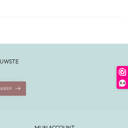
IEUWSTE
9,6
NNEER
MIJN ACCOUNT