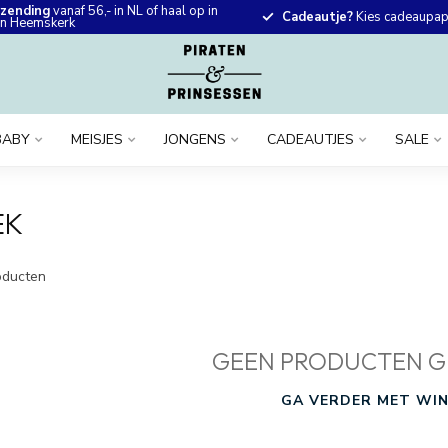
rzending
vanaf 56,- in NL of haal op in
Cadeautje?
Kies cadeaupapi
 in Heemskerk
BABY
MEISJES
JONGENS
CADEAUTJES
SALE
EK
ducten
GEEN PRODUCTEN G
GA VERDER MET WIN