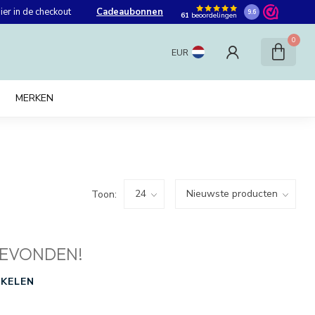
er in de checkout
Cadeaubonnen
9.6
61
beoordelingen
0
EUR
MERKEN
Toon:
EVONDEN!
KELEN