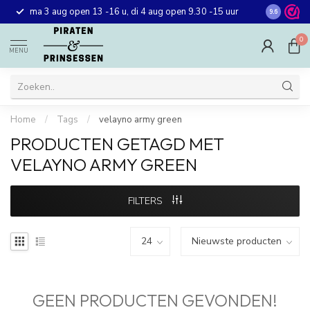
Gratis ver
ma 3 aug open 13 -16 u, di 4 aug open 9.30 -15 uur
9.6
winkel in 
0
MENU
Home
/
Tags
/
velayno army green
PRODUCTEN GETAGD MET
VELAYNO ARMY GREEN
FILTERS
GEEN PRODUCTEN GEVONDEN!