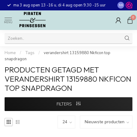
Gratis ver
ma 3 aug open 13 -16 u, di 4 aug open 9.30 -15 uur
9.6
winkel in 
0
MENU
Home
/
Tags
/
verandershirt 13159880 Nkficon top
snapdragon
PRODUCTEN GETAGD MET
VERANDERSHIRT 13159880 NKFICON
TOP SNAPDRAGON
FILTERS