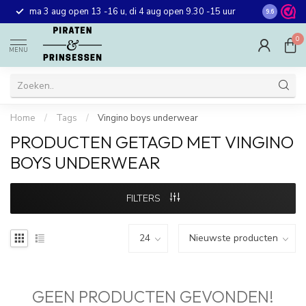
Gratis ver
ma 3 aug open 13 -16 u, di 4 aug open 9.30 -15 uur
9.6
winkel in 
0
MENU
Home
/
Tags
/
Vingino boys underwear
PRODUCTEN GETAGD MET VINGINO
BOYS UNDERWEAR
FILTERS
GEEN PRODUCTEN GEVONDEN!