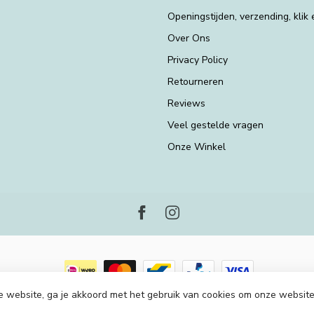
Openingstijden, verzending, klik
Over Ons
Privacy Policy
Retourneren
Reviews
Veel gestelde vragen
Onze Winkel
e website, ga je akkoord met het gebruik van cookies om onze website
2026 Piraten en Prinsessen
- Powered by
Lightspeed
-
Lightspeed design
by