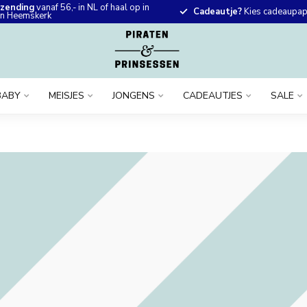
rzending
vanaf 56,- in NL of haal op in
Cadeautje?
Kies cadeaupapi
 in Heemskerk
BABY
MEISJES
JONGENS
CADEAUTJES
SALE