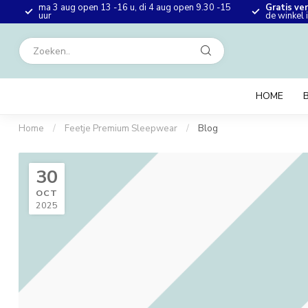
ma 3 aug open 13 -16 u, di 4 aug open 9.30 -15
Gratis ve
en
uur
de winkel
HOME
Home
/
Feetje Premium Sleepwear
/
Blog
30
OCT
2025