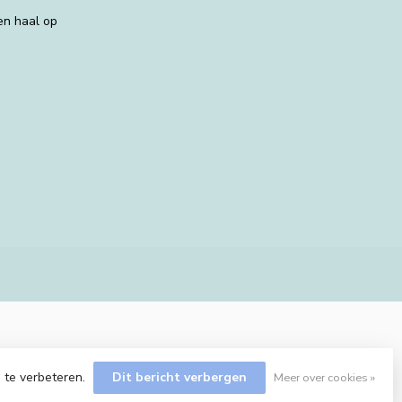
 en haal op
 te verbeteren.
Dit bericht verbergen
Meer over cookies »
Dyvelopment