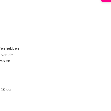
eren hebben
s van de
ren en
 10 uur