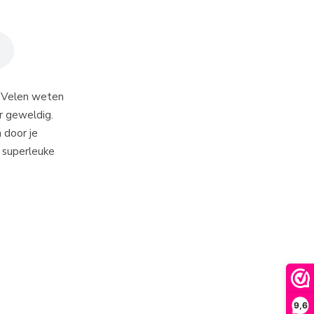
n. Velen weten
er geweldig.
 door je
 superleuke
9,6