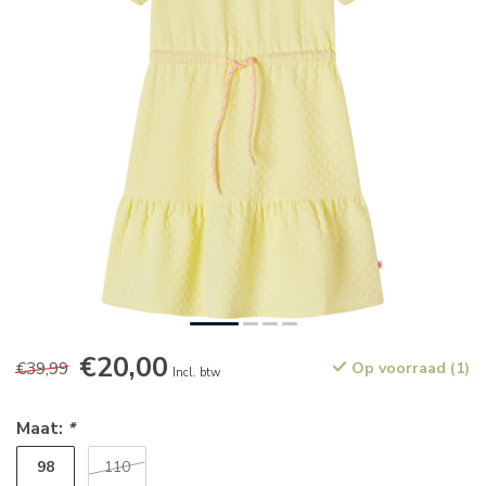
€20,00
€39,99
Op voorraad (1)
Incl. btw
Maat:
*
98
110