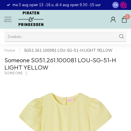
Gratis ver
ma 3 aug open 13 -16 u, di 4 aug open 9.30 -15 uur
9.6
winkel in 
0
MENU
Home
/
SG51.261.100081 LOU-SG-51-H LIGHT YELLOW
Someone SG51.261.100081 LOU-SG-51-H
LIGHT YELLOW
SOMEONE